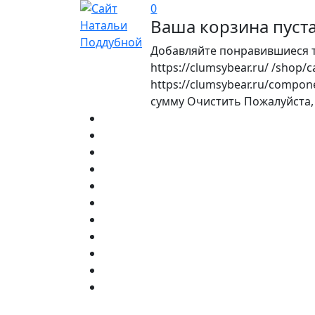
0
Ваша корзина пуст
Добавляйте понравившиеся т
https://clumsybear.ru/
/shop/c
https://clumsybear.ru/compon
сумму
Очистить
Пожалуйста,
Главная
Обо мне
Для учителя
Интернет-магазин
Скачать
Слушать
Читать
Семинары
Статьи
Кламземания
Контакты