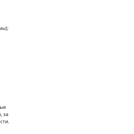
мы);
мые
, за
сти.