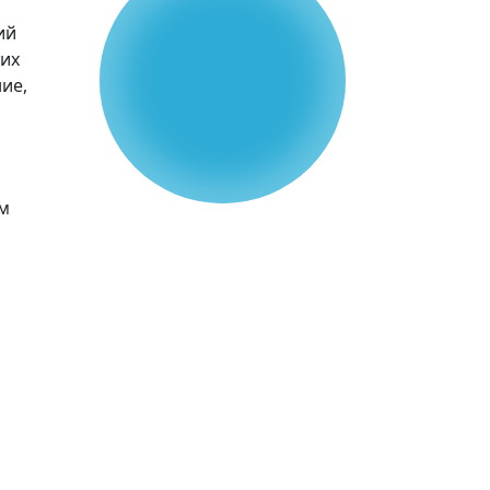
ий
ких
ие,
ом