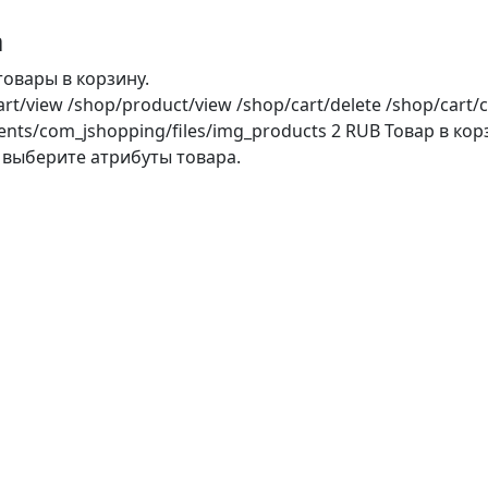
а
овары в корзину.
art/view
/shop/product/view
/shop/cart/delete
/shop/cart/c
ents/com_jshopping/files/img_products
2
RUB
Товар в кор
 выберите атрибуты товара.