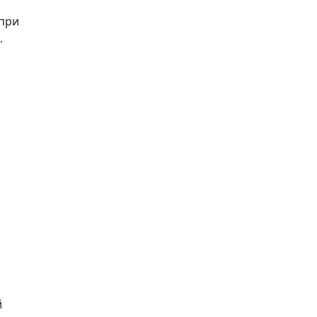
 при
.
й